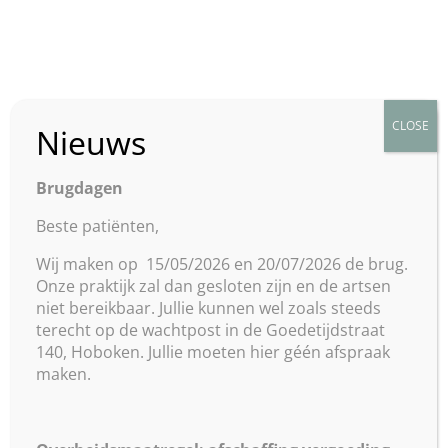
CLOSE
Nieuws
Vergeten wanneer je
afspraak is?
Brugdagen
Beste patiënten,
by
Artsen Jules Moretus
|
jun 30, 2023
|
Wij maken op 15/05/2026 en 20/07/2026 de brug.
Uncategorized
|
0 comments
Onze praktijk zal dan gesloten zijn en de artsen
niet bereikbaar. Jullie kunnen wel zoals steeds
terecht op de wachtpost in de Goedetijdstraat
140, Hoboken. Jullie moeten hier géén afspraak
Op de pagina
“Praktische Info
” vindt u een tool
maken.
om uw afspraak terug te vinden, u hoeft hiervoor
dus niet te telefoneren. Gewoon het e-mailadres
opgeven dat gelinkt is aan de afspraak, en u krijgt