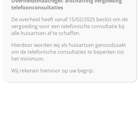
Overheidsmaatregel: afschaffing vergoeding
een handig overzicht in uw mailbox.
telefoonconsultaties
De overheid heeft vanaf 15/02/2025 beslist om de
vergoeding voor een telefonische consultatie bij
alle huisartsen af te schaffen.
Hierdoor worden wij als huisartsen genoodzaakt
Recente berichten
om de telefonische consultaties te beperken tot
het minimum.
Vergeten wanneer je afspraak is?
Dokter van wacht
Wij rekenen hiervoor op uw begrip.
Nakomen afspraken
Recente reacties
Archieven
juni 2023
mei 2023